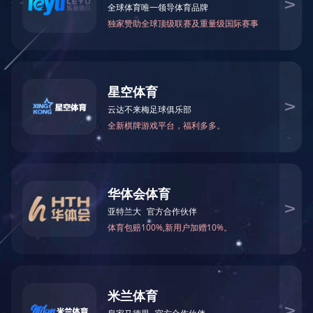
123123红湘校区咖啡屋123123
123123上一篇：雨母校园一角123123
123123下一篇：芝樱盛放的松霖药植园123123
123123快速通道123123
123123公共服务123123