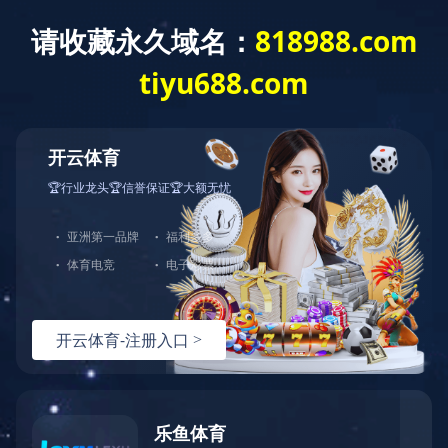
123123买球赛竞猜（中国）官方网站-IOS/安卓通123123
123123用版/手机版123123
123123宣传片123123
123123校徽123123
123123校歌123123
123123校园风光123123
123123雨母校园一角123123
123123发布时间: 2023-10-03123123
123123点击:123123123