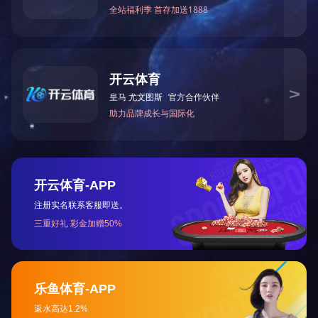
123123两项研究聚焦临床实际需求，体现了学院在人工智能与医疗健123123
123123康交叉领域的科研积累，也为智慧医疗系统的发展提供了新的方法123123
123123与思路。123123
123123上一篇：买球赛竞猜（中国）官方网站-IOS/安卓通用版/手机版计算机123123
123123学院硕士生论文入选ACL 2026123123
123123下一篇：买球赛竞猜（中国）官方网站-IOS/安卓通用版/手机版在第十123123
123123届全国大学生软件测试大赛湖南省赛中斩获佳绩123123