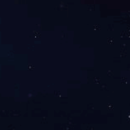
123123进入详细123123