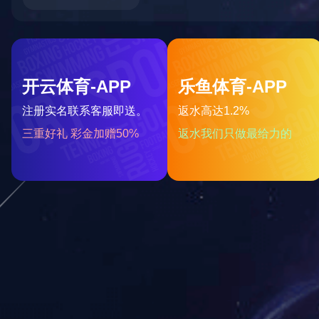
123123学校章程123123
123123党委委员、副校长
123123党委委员、纪委书