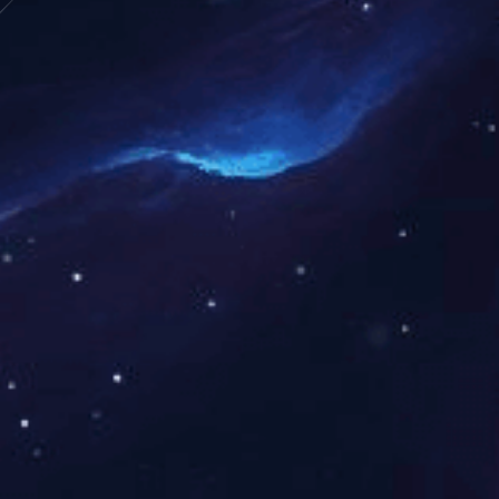
123123副校长123123
123123党委委员、副校长