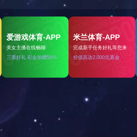
123123联系：经济管理与法学学院，马克思主义学院123123
123123于涛123123123
123123分管：教务部，图书馆，档案馆，创新创业教育与
123123
123123联系：资源环境与安全工程学院，数理学院，船山学院1
123123协助联系：核科学技术学院123123
123123王艳琼123123123
123123主持：中共湖南省纪委湖南省监委驻买球赛竞猜（
记123123
123123察组，中共买球赛竞猜（中国）官方网站-IOS/
123123分管：党委巡察办123123