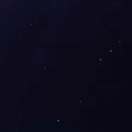
123123进入详细123123
123123进入详细123123
作处（港澳台事务办公室）123123